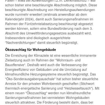
Fällen − etwa bei Aufwendungen i.Z.m. Denkmalschutz − war
schon bisher eine beschleunigte Abschreibung möglich. Diese
beschleunigte Abschreibung von Herstellungsaufwendungen
wurde nunmehr erweitert (erstmals anwendbar ab dem
Kalenderjahr 2024), damit auch Sanierungsmaßnahmen im
Rahmen der Fünfzehntelabsetzung beschleunigt abgesetzt
werden können, sofern eine Bundesförderung nach dem 3.
Abschnitt des Umweltförderungsgesetzes ausbezahlt wird.
Insbesondere sind ökologisch ausgerichtete
"Nachverdichtungen" damit steuerlich begünstigt.
Ökozuschlag für Wohngebäude
Die Erreichung der Klimaziele ist eine wesentliche immanente
Zielsetzung auch im Rahmen der "Wohnraum- und
Bauoffensive". Deshalb wird auch die Verbesserung der
Energieeffizienz von Gebäuden und die Umrüstung auf
klimafreundliche Heizungssysteme steuerlich begünstigt. Das
"Öko-Sonderausgabenpauschale" hat schon bisher steuerliche
Anreize für den privaten Wohnbereich geschaffen (Stichwort
thermisch-energetische Sanierung und "Heizkesseltausch"). Mit
einem neuen "Ökozuschlag" werden nun klimafreundliche
Sanierungsmaßnahmen bei vermieteten Wohngebäuden
steuerlich attraktiver. Die Förderung besteht darin, dass bei