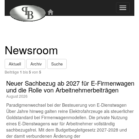
Toggle
navigati
Newsroom
Aktuell
Archiv
Suche
Beiträge
1
bis
5
von
5
Neuer Sachbezug ab 2027 für E-Firmenwagen
und die Rolle von Arbeitnehmer​­beiträgen
August 2026
Paradigmenwechsel bei der Besteuerung von E-Dienstwagen
Über Jahre hinweg galten reine Elektrofahrzeuge als steuerlicher
Goldstandard bei Firmenwagenmodellen. Die private Nutzung
eines E-Dienstwagens war für Arbeitnehmer vollständig
sachbezugsfrei. Mit dem Budgetbegleitgesetz 2027-2028 und
der damit verbundenen Änderung der