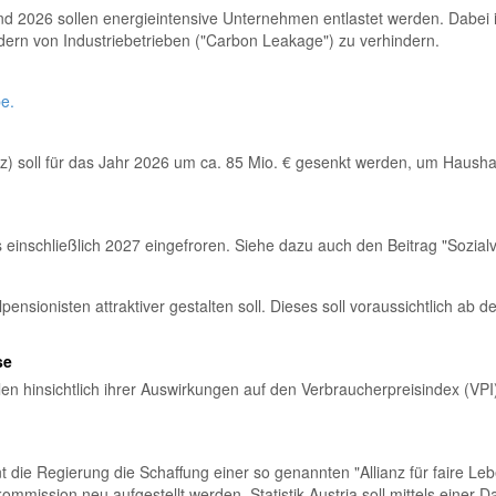
 2026 sollen energieintensive Unternehmen entlastet werden. Dabei i
ern von Industriebetrieben ("Carbon Leakage") zu verhindern.
e.
 soll für das Jahr 2026 um ca. 85 Mio. € gesenkt werden, um Haushal
s einschließlich 2027 eingefroren. Siehe dazu auch den Beitrag "Sozia
ensionisten attraktiver gestalten soll. Dieses soll voraussichtlich ab d
se
en hinsichtlich ihrer Auswirkungen auf den Verbraucherpreisindex (VP
 die Regierung die Schaffung einer so genannten "Allianz für faire Le
skommission neu aufgestellt werden. Statistik Austria soll mittels ein