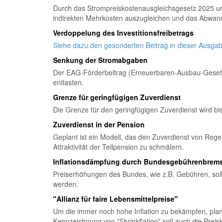
Durch das Strompreiskostenausgleichsgesetz 2025 und
indirekten Mehrkosten auszugleichen und das Abwand
Verdoppelung des Investitionsfreibetrags
Siehe dazu den gesonderten Beitrag in dieser Ausgab
Senkung der Stromabgaben
Der EAG-Förderbeitrag (Erneuerbaren-Ausbau-Gesetz)
entlasten.
Grenze für geringfügigen Zuverdienst
Die Grenze für den geringfügigen Zuverdienst wird bi
Zuverdienst in der Pension
Geplant ist ein Modell, das den Zuverdienst von Regelp
Attraktivität der Teilpension zu schmälern.
Inflationsdämpfung durch Bundesgebührenbrem
Preiserhöhungen des Bundes, wie z.B. Gebühren, soll
werden.
"Allianz für faire Lebensmittelpreise"
Um die immer noch hohe Inflation zu bekämpfen, plant
Kennzeichnung von "Shrinkflation" soll auch die Prei