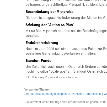
beitragen, ungerechtfertigte Preispolitik zu identifizier
Beschränkung der Mietpreise
Die bereits ausgesetzte Indexierung der Mieten im V
Stärkung der "Aktion 55 Plus"
Mit 50 Mio. € jährlich ab 2026 soll die Beschäftigung
schaffen.
Entbürokratisierung
Noch im Jahr 2025 soll ein umfassendes Paket zur Ent
schnellere Genehmigungsverfahren enthalten.
Standort-Fonds
Um Zukunftsinvestitionen in Österreich fördern zu kö
hochinnovative "Scale-ups" am Standort Österreich zu
Bild: © Andrey Popov - stock.adobe.com
Verwandte Themen:
Strompreiskostenausgleichsgesetz
|
Pension
|
Lebensmittel
|
Wi
Die veröffentlichten Beiträge sind urheberrechtlich geschützt 