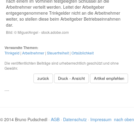
nach einem im Vorhinein festgelegten Schlüssel an die
Arbeitnehmer verteilt werden. Leitet der Arbeitgeber
entgegengenommene Trinkgelder nicht an die Arbeitnehmer
weiter, so stellen diese beim Arbeitgeber Betriebseinnahmen
dar.
Bild: © MiguelAngel - stock.adobe.com
Verwandte Themen:
Trinkgeld
|
Arbeitnehmer
|
Steuerfreiheit
|
Ortsüblichkeit
Die veröffentlichten Beiträge sind urheberrechtlich geschützt und ohne
Gewähr.
zurück
Druck - Ansicht
Artikel empfehlen
....
© 2014 Bruno Pudschedl ·
AGB
·
Datenschutz
·
Impressum
nach oben