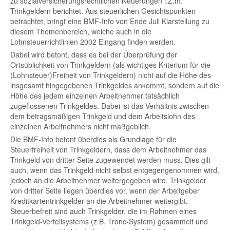
zu sozialversicherungsrechtlichen Neuerungen i.Z.m.
Trinkgeldern berichtet. Aus steuerlichen Gesichtspunkten
betrachtet, bringt eine BMF-Info von Ende Juli Klarstellung zu
diesem Themenbereich, welche auch in die
Lohnsteuerrichtlinien 2002 Eingang finden werden.
Dabei wird betont, dass es bei der Überprüfung der
Ortsüblichkeit von Trinkgeldern (als wichtiges Kriterium für die
(Lohnsteuer)Freiheit von Trinkgeldern) nicht auf die Höhe des
insgesamt hingegebenen Trinkgeldes ankommt, sondern auf die
Höhe des jedem einzelnen Arbeitnehmer tatsächlich
zugeflossenen Trinkgeldes. Dabei ist das Verhältnis zwischen
dem betragsmäßigen Trinkgeld und dem Arbeitslohn des
einzelnen Arbeitnehmers nicht maßgeblich.
Die BMF-Info betont überdies als Grundlage für die
Steuerfreiheit von Trinkgeldern, dass dem Arbeitnehmer das
Trinkgeld von dritter Seite zugewendet werden muss. Dies gilt
auch, wenn das Trinkgeld nicht selbst entgegengenommen wird,
jedoch an die Arbeitnehmer weitergegeben wird. Trinkgelder
von dritter Seite liegen überdies vor, wenn der Arbeitgeber
Kreditkartentrinkgelder an die Arbeitnehmer weitergibt.
Steuerbefreit sind auch Trinkgelder, die im Rahmen eines
Trinkgeld-Verteilsystems (z.B. Tronc-System) gesammelt und