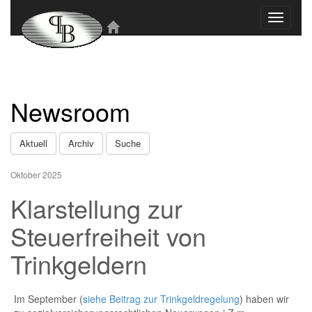
Toggle
navigati
Newsroom
Aktuell
Archiv
Suche
Oktober 2025
Klarstellung zur
Steuerfreiheit von
Trinkgeldern
Im September (
siehe Beitrag zur Trinkgeldregelung
) haben wir