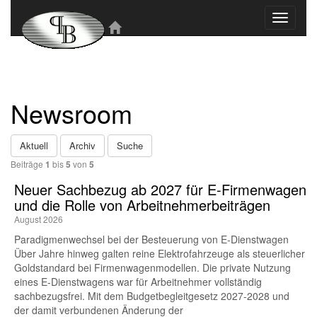
Toggle
navigati
Newsroom
Aktuell
Archiv
Suche
Beiträge
1
bis
5
von
5
Neuer Sachbezug ab 2027 für E-Firmenwagen
und die Rolle von Arbeitnehmer​­beiträgen
August 2026
Paradigmenwechsel bei der Besteuerung von E-Dienstwagen
Über Jahre hinweg galten reine Elektrofahrzeuge als steuerlicher
Goldstandard bei Firmenwagenmodellen. Die private Nutzung
eines E-Dienstwagens war für Arbeitnehmer vollständig
sachbezugsfrei. Mit dem Budgetbegleitgesetz 2027-2028 und
der damit verbundenen Änderung der