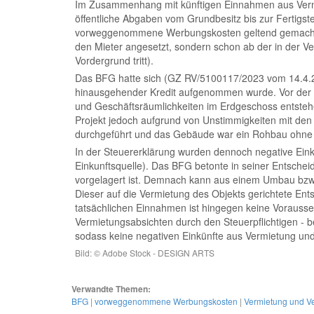
Im Zusammenhang mit künftigen Einnahmen aus Vermi
öffentliche Abgaben vom Grundbesitz bis zur Fertigste
vorweggenommene Werbungskosten geltend gemacht we
den Mieter angesetzt, sondern schon ab der in der Ve
Vordergrund tritt).
Das BFG hatte sich (GZ RV/5100117/2023 vom 14.4.20
hinausgehender Kredit aufgenommen wurde. Vor der 
und Geschäftsräumlichkeiten im Erdgeschoss entstehe
Projekt jedoch aufgrund von Unstimmigkeiten mit 
durchgeführt und das Gebäude war ein Rohbau ohne F
In der Steuererklärung wurden dennoch negative Ein
Einkunftsquelle). Das BFG betonte in seiner Entsch
vorgelagert ist. Demnach kann aus einem Umbau bzw.
Dieser auf die Vermietung des Objekts gerichtete Ent
tatsächlichen Einnahmen ist hingegen keine Voraus
Vermietungsabsichten durch den Steuerpflichtigen -
sodass keine negativen Einkünfte aus Vermietung un
Bild: © Adobe Stock - DESIGN ARTS
Verwandte Themen:
BFG
|
vorweggenommene Werbungskosten
|
Vermietung und V