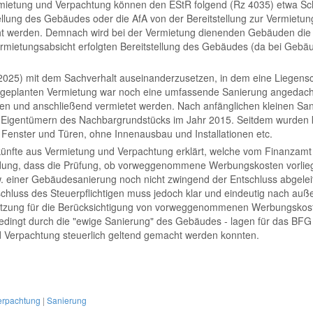
etung und Verpachtung können den EStR folgend (Rz 4035) etwa Schu
llung des Gebäudes oder die AfA von der Bereitstellung zur Vermietung
rden. Demnach wird bei der Vermietung dienenden Gebäuden die AfA
rmietungsabsicht erfolgten Bereitstellung des Gebäudes (da bei Gebäu
25) mit dem Sachverhalt auseinanderzusetzen, in dem eine Liegensc
geplanten Vermietung war noch eine umfassende Sanierung angedacht
n und anschließend vermietet werden. Nach anfänglichen kleinen Sani
den Eigentümern des Nachbargrundstücks im Jahr 2015. Seitdem wur
enster und Türen, ohne Innenausbau und Installationen etc.
künfte aus Vermietung und Verpachtung erklärt, welche vom Finanzam
eidung, dass die Prüfung, ob vorweggenommene Werbungskosten vorlieg
 einer Gebäudesanierung noch nicht zwingend der Entschluss abgelei
schluss des Steuerpflichtigen muss jedoch klar und eindeutig nach auße
setzung für die Berücksichtigung von vorweggenommenen Werbungskost
 bedingt durch die "ewige Sanierung" des Gebäudes - lagen für das 
d Verpachtung steuerlich geltend gemacht werden konnten.
erpachtung
|
Sanierung