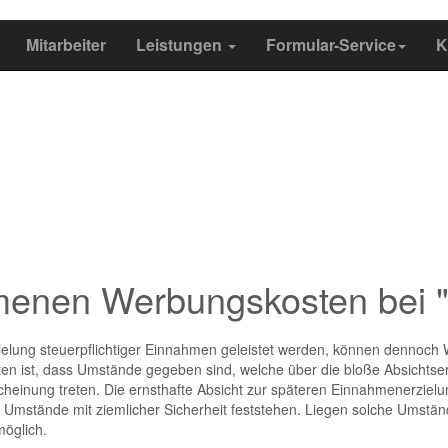
Mitarbeiter
Leistungen
Formular-Service
K
nen Werbungskosten bei "
elung steuerpflichtiger Einnahmen geleistet werden, können dennoch 
 ist, dass Umstände gegeben sind, welche über die bloße Absichtser
cheinung treten. Die ernsthafte Absicht zur späteren Einnahmenerzie
Umstände mit ziemlicher Sicherheit feststehen. Liegen solche Umstände
öglich.