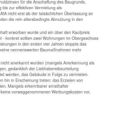
ldzinsen für die Anschaffung des Baugrunds,
 bis zur effektiven Vermietung als
 nicht erst ab der tatsächlichen Überlassung an
den die rein altersbedingte Abnutzung in den
haft erworben wurde und ein über den Kaufpreis
 - konkret sollten zwei Wohnungen im Obergeschoss
erungen in den ersten vier Jahren stoppte das
den keine nennenswerten Baumaßnahmen mehr
t nicht anerkannt wurden (mangels Anerkennung als
en, gedanklich der Liebhabereibeurteilung
tet werden, das Gebäude in Folge zu vermieten.
n hin in Erscheinung treten; das Erzielen von
en. Mangels erkennbarer ernsthafter
BFG keine vorweggenommenen Werbungskosten vor,