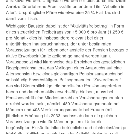
attraktiver werden. Umgesetzt werden soll dies durch finanzielle
Anreize für erfahrene Arbeitskräfte unter dem Titel "Arbeiten im
Alter". Ursprüngliche Pläne wie etwa eine 25 % Flat-Tax sind
damit vom Tisch.
Wichtigster Baustein dabei ist der "Aktivitätsfreibetrag" in Form
eines steuerlichen Freibetrags von 15.000 € pro Jahr (1.250 €
pro Monat - dies ist insbesondere relevant bei einer
unterjährigen Inanspruchnahme), der unter bestimmten
Voraussetzungen für neben oder anstelle der Pension bezogene
aktive Erwerbseinkünfte geltend gemacht werden kann.
Vorausgesetzt wird klarerweise das Erreichen des gesetzlichen
Regelpensionsalters, das Vorliegen eines Anspruchs auf eine
Alterspension bzw. eines gleichartigen Pensionsanspruchs bei
selbständig Erwerbstätigen. Bei sogenannten "Zuverdienern",
das sind Steuerpflichtige, die bereits ihre Pension angetreten
haben und daneben aktiv erwerbstätig bleiben, muss bei
Pensionsantritt eine Mindestanzahl an Versicherungsmonaten
erreicht worden sein, nämlich 480 Versicherungsmonate bei
Männern und 408 Versicherungsmonate bei Frauen (mit
jährlicher Erhöhung bis 2033, sodass ab dann die gleichen
Voraussetzungen wie für Männer gelten). Unter die
begünstigten Einkünfte fallen betriebliche und nichtselbständige
Einkünfte. Zeitlich betrachtet soll der Aktivitätsfreibetrag mit