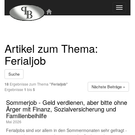
Toggle
navigati
Artikel zum Thema:
Ferialjob
Suche
18
Ergebnisse zum Thema
"Ferialjob"
Nächste Beiträge »
Ergebnisse
1
bis
5
Sommerjob - Geld verdienen, aber bitte ohne
Ärger mit Finanz, Sozialversicherung und
Familienbeihilfe
Mai 2026
Ferialjobs sind vor allem in den Sommermonaten sehr gefragt -