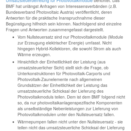
Umsatzsteuerbefreiung für Photovoltaikmodule
berichtet. Das
BMF hat unlängst Anfragen von Interessensverbänden (z.B.
Bundesverband Photovoltaic Austria) veröffentlicht, deren
Antworten für die praktische Inanspruchnahme dieser
Begünstigung hilfreich sein können. Nachfolgend sind einzelne
Fragen und Antworten zusammengefasst dargestellt.
Vom Nullsteuersatz sind nur Photovoltaikmodule (Module
zur Erzeugung elektrischer Energie) umfasst. Nicht
hingegen Hybrid-Kollektoren, die sowohl Strom als auch
Wärme erzeugen.
Hinsichtlich der Einheitlichkeit der Leistung (aus
umsatzsteuerlicher Sicht) stellt sich die Frage, ob
Unterkonstruktionen für Photovoltaik-Carports und
Photovoltaik-Zaunelemente nach allgemeinen
Grundsätzen der Einheitlichkeit der Leistung das
umsatzsteuerliche Schicksal der Lieferung des
Photovoltaikmoduls teilen. Dem ist dem BMF folgend nicht
so, da nur photovoltaikanlagenspezifische Komponenten
als unselbständige Nebenleistungen zur Lieferung von
Photovoltaikmodulen unter den Nullsteuersatz fallen.
Wärmepumpen fallen nicht unter den Nullsteuersatz - sie
teilen nicht das umsatzsteuerliche Schicksal der Lieferung