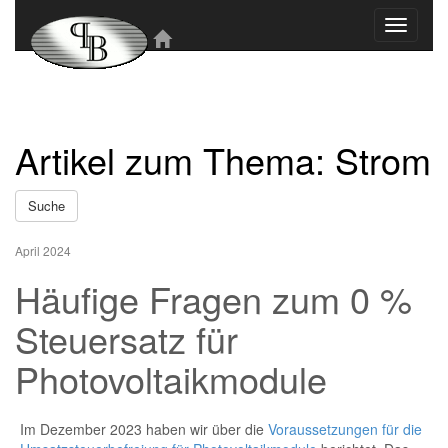
Toggle
navigati
Artikel zum Thema: Strom
Suche
April 2024
Häufige Fragen zum 0 %
Steuersatz für
Photovoltaikmodule
Im Dezember 2023 haben wir über die
Voraussetzungen für die