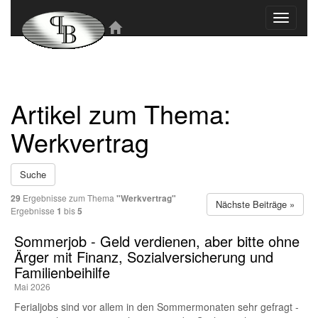
Toggle
navigati
Artikel zum Thema:
Werkvertrag
Suche
29
Ergebnisse zum Thema
"Werkvertrag"
Nächste Beiträge »
Ergebnisse
1
bis
5
Sommerjob - Geld verdienen, aber bitte ohne
Ärger mit Finanz, Sozialversicherung und
Familienbeihilfe
Mai 2026
Ferialjobs sind vor allem in den Sommermonaten sehr gefragt -