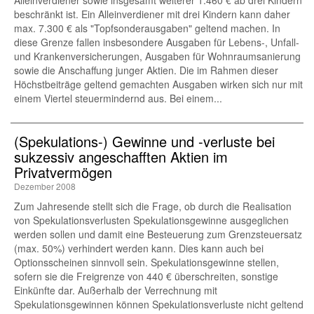
Alleinverdiener sowie insgesamt weiterer 1.460 € ab drei Kindern
beschränkt ist. Ein Alleinverdiener mit drei Kindern kann daher
max. 7.300 € als "Topfsonderausgaben" geltend machen. In
diese Grenze fallen insbesondere Ausgaben für Lebens-, Unfall-
und Krankenversicherungen, Ausgaben für Wohnraumsanierung
sowie die Anschaffung junger Aktien. Die im Rahmen dieser
Höchstbeiträge geltend gemachten Ausgaben wirken sich nur mit
einem Viertel steuermindernd aus. Bei einem...
(Spekulations-) Gewinne und -verluste bei
sukzessiv angeschafften Aktien im
Privatvermögen
Dezember 2008
Zum Jahresende stellt sich die Frage, ob durch die Realisation
von Spekulationsverlusten Spekulationsgewinne ausgeglichen
werden sollen und damit eine Besteuerung zum Grenzsteuersatz
(max. 50%) verhindert werden kann. Dies kann auch bei
Optionsscheinen sinnvoll sein. Spekulationsgewinne stellen,
sofern sie die Freigrenze von 440 € überschreiten, sonstige
Einkünfte dar. Außerhalb der Verrechnung mit
Spekulationsgewinnen können Spekulationsverluste nicht geltend