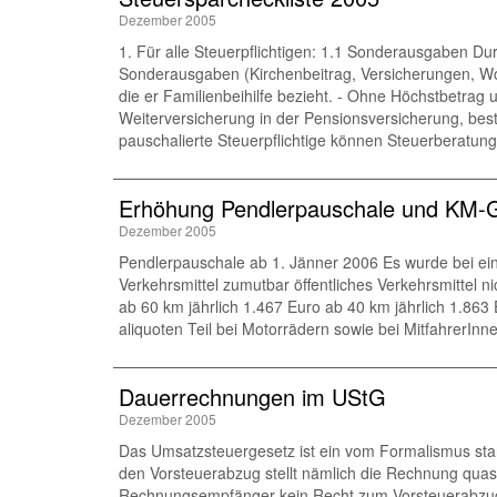
Dezember 2005
1. Für alle Steuerpflichtigen: 1.1 Sonderausgaben 
Sonderausgaben (Kirchenbeitrag, Versicherungen, Woh
die er Familienbeihilfe bezieht. - Ohne Höchstbetrag
Weiterversicherung in der Pensionsversicherung, bes
pauschalierte Steuerpflichtige können Steuerberatun
Erhöhung Pendlerpauschale und KM-
Dezember 2005
Pendlerpauschale ab 1. Jänner 2006 Es wurde bei ein
Verkehrsmittel zumutbar öffentliches Verkehrsmittel n
ab 60 km jährlich 1.467 Euro ab 40 km jährlich 1.8
aliquoten Teil bei Motorrädern sowie bei MitfahrerI
Dauerrechnungen im UStG
Dezember 2005
Das Umsatzsteuergesetz ist ein vom Formalismus stark
den Vorsteuerabzug stellt nämlich die Rechnung quasi
Rechnungsempfänger kein Recht zum Vorsteuerabzug. E