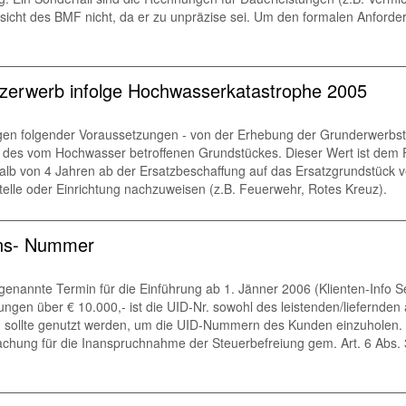
nsicht des BMF nicht, da er zu unpräzise sei. Um den formalen Anforder
tzerwerb infolge Hochwasserkatastrophe 2005
egen folgender Voraussetzungen - von der Erhebung der Grunderwerbs
t des vom Hochwasser betroffenen Grundstückes. Dieser Wert ist dem
rhalb von 4 Jahren ab der Ersatzbeschaffung auf das Ersatzgrundstück v
telle oder Einrichtung nachzuweisen (z.B. Feuerwehr, Rotes Kreuz).
ons- Nummer
h genannte Termin für die Einführung ab 1. Jänner 2006 (Klienten-Inf
nungen über € 10.000,- ist die UID-Nr. sowohl des leistenden/liefernde
ollte genutzt werden, um die UID-Nummern des Kunden einzuholen. ::
chung für die Inanspruchnahme der Steuerbefreiung gem. Art. 6 Abs. 3