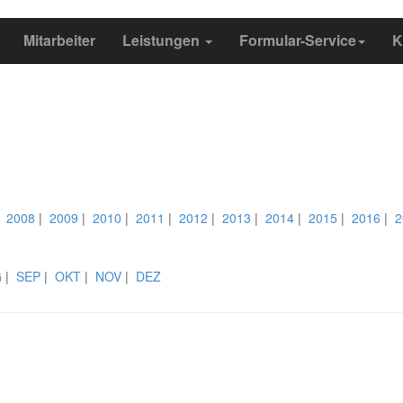
Mitarbeiter
Leistungen
Formular-Service
K
|
2008
|
2009
|
2010
|
2011
|
2012
|
2013
|
2014
|
2015
|
2016
|
2
G
|
SEP
|
OKT
|
NOV
|
DEZ