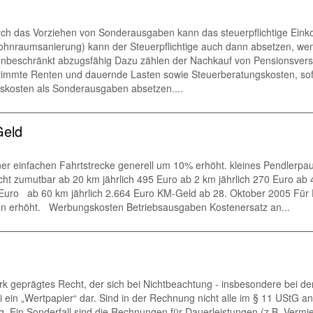
Durch das Vorziehen von Sonderausgaben kann das steuerpflichtige Ei
nraumsanierung) kann der Steuerpflichtige auch dann absetzen, wenn er
 unbeschränkt abzugsfähig Dazu zählen der Nachkauf von Pensionsversic
timmte Renten und dauernde Lasten sowie Steuerberatungskosten, sofe
gskosten als Sonderausgaben absetzen....
Geld
er einfachen Fahrtstrecke generell um 10% erhöht. kleines Pendlerpau
icht zumutbar ab 20 km jährlich 495 Euro ab 2 km jährlich 270 Euro ab 
63 Euro ab 60 km jährlich 2.664 Euro KM-Geld ab 28. Oktober 2005 F
nnen erhöht. Werbungskosten Betriebsausgaben Kostenersatz an...
 geprägtes Recht, der sich bei Nichtbeachtung - insbesondere bei der
 ein „Wertpapier“ dar. Sind in der Rechnung nicht alle im § 11 UStG a
in Sonderfall sind die Rechnungen für Dauerleistungen (z.B. Vermiet