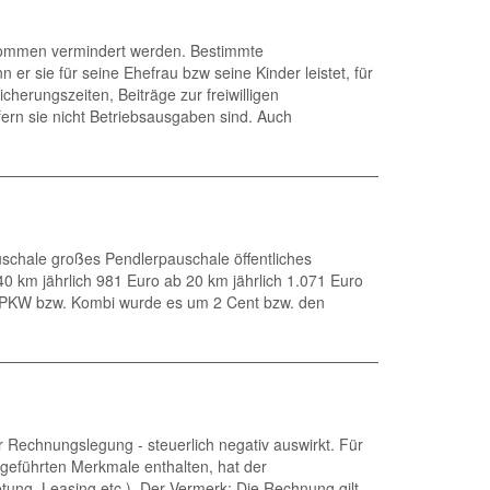
nkommen vermindert werden. Bestimmte
 sie für seine Ehefrau bzw seine Kinder leistet, für
herungszeiten, Beiträge zur freiwilligen
rn sie nicht Betriebsausgaben sind. Auch
schale großes Pendlerpauschale öffentliches
40 km jährlich 981 Euro ab 20 km jährlich 1.071 Euro
ür PKW bzw. Kombi wurde es um 2 Cent bzw. den
 Rechnungslegung - steuerlich negativ auswirkt. Für
ngeführten Merkmale enthalten, hat der
ung, Leasing etc.). Der Vermerk: Die Rechnung gilt