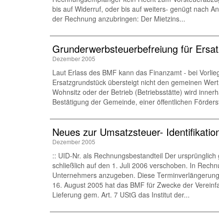
bis auf Widerruf, oder bis auf weiters- genügt nach A
der Rechnung anzubringen: Der Mietzins...
Grunderwerbsteuerbefreiung für Ersa
Dezember 2005
Laut Erlass des BMF kann das Finanzamt - bei Vorli
Ersatzgrundstück übersteigt nicht den gemeinen Wer
Wohnsitz oder der Betrieb (Betriebsstätte) wird inne
Bestätigung der Gemeinde, einer öffentlichen Förders
Neues zur Umsatzsteuer- Identifikati
Dezember 2005
:: UID-Nr. als Rechnungsbestandteil Der ursprünglic
schließlich auf den 1. Juli 2006 verschoben. In Rech
Unternehmers anzugeben. Diese Terminverlängerung s
16. August 2005 hat das BMF für Zwecke der Vereinfa
Lieferung gem. Art. 7 UStG das Institut der...