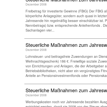
Dezember 2008
Freibetrag für investierte Gewinne (FBiG) Der FBiG a
körperliche Anlagegüter, sondern auch quasi in letzt
Jahresende hin regelmäßig besser einschätzbar ist.
Nennbetrags) bzw. entsprechende Anleihenfonds . Die
Sachanlagen vier...
Steuerliche Maßnahmen zum Jahreswe
Dezember 2008
Lohnsteuer- und beitragsfreie Zuwendungen an Diens
Weihnachtsgeschenk) 186 €. Freiwillige soziale Zuwe
von Einrichtungen und Anlagen, die der Arbeitgeber a
Betriebsbibliotheken, nicht aber ein vergünstigtes F
Anteile an Pensionsinvestmentfonds oder Pensionskass
Steuerliche Maßnahmen zum Jahreswe
Dezember 2008
Werbungskosten noch vor Jahresende bezahlen Ausga
entrichtet werden, damit sie 2008 von der Steuer ab