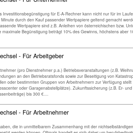
ls Investitionsbegünstigung für E-A-Rechner kann nicht nur für im Lauf
er Minute durch den Kauf passender Wertpapiere geltend gemacht werde
 Passende Wertpapiere sind z.B. Anleihen von österreichischen bzw.
 maximale Begünstigung beträgt 10% des Gewinns, höchstens aber 100.0
chsel - Für Arbeitgeber
tnehmer (pro Dienstnehmer p.a.) Betriebsveranstaltungen (z.B. Weihn
ndungen an den Betriebsratsfonds sowie zur Beseitigung von Katastro
llen oder bestimmten Gruppen von Arbeitnehmern zur Verfügung stellt 
itnesscenter oder Garagenabstellplätze). Zukunftssicherung (z.B. Er- 
enbeiträge) bis 300 €....
chsel - Für Arbeitnehmer
ben, die in unmittelbarem Zusammenhang mit der nichtselbständigen
gesetzt werden können. Oftmals handelt es sich dabei um berufsbeding