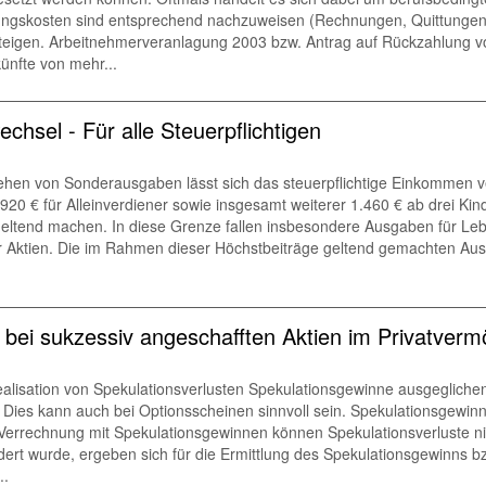
ngskosten sind entsprechend nachzuweisen (Rechnungen, Quittungen, 
teigen. Arbeitnehmerveranlagung 2003 bzw. Antrag auf Rückzahlung v
künfte von mehr...
sel - Für alle Steuerpflichtigen
n von Sonderausgaben lässt sich das steuerpflichtige Einkommen ver
20 € für Alleinverdiener sowie insgesamt weiterer 1.460 € ab drei Kinde
eltend machen. In diese Grenze fallen insbesondere Ausgaben für Le
 Aktien. Die im Rahmen dieser Höchstbeiträge geltend gemachten Ausg
 bei sukzessiv angeschafften Aktien im Privatver
Realisation von Spekulationsverlusten Spekulationsgewinne ausgeglich
ies kann auch bei Optionsscheinen sinnvoll sein. Spekulationsgewinne
r Verrechnung mit Spekulationsgewinnen können Spekulationsverluste n
dert wurde, ergeben sich für die Ermittlung des Spekulationsgewinns b
..