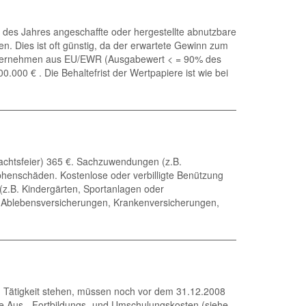
e des Jahres angeschaffte oder hergestellte abnutzbare
n. Dies ist oft günstig, da der erwartete Gewinn zum
 Unternehmen aus EU/EWR (Ausgabewert < = 90% des
00 € . Die Behaltefrist der Wertpapiere ist wie bei
achtsfeier) 365 €. Sachzuwendungen (z.B.
phenschäden. Kostenlose oder verbilligte Benützung
(z.B. Kindergärten, Sportanlagen oder
und Ablebensversicherungen, Krankenversicherungen,
 Tätigkeit stehen, müssen noch vor dem 31.12.2008
te Aus-, Fortbildungs- und Umschulungskosten (siehe