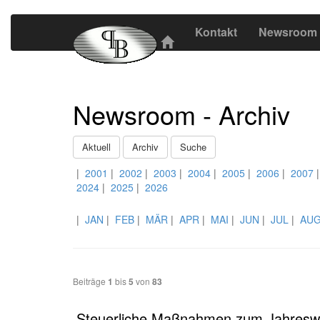
Kontakt
Newsroom
Newsroom - Archiv
Aktuell
Archiv
Suche
|
2001
|
2002
|
2003
|
2004
|
2005
|
2006
|
2007
2024
|
2025
|
2026
|
JAN
|
FEB
|
MÄR
|
APR
|
MAI
|
JUN
|
JUL
|
AU
Beiträge
1
bis
5
von
83
Steuerliche Maßnahmen zum Jahreswe