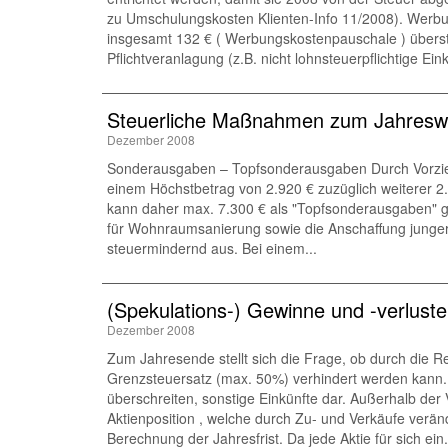
zu Umschulungskosten Klienten-Info 11/2008). Werbu
insgesamt 132 € ( Werbungskostenpauschale ) übers
Pflichtveranlagung (z.B. nicht lohnsteuerpflichtige Ein
Steuerliche Maßnahmen zum Jahreswech
Dezember 2008
Sonderausgaben – Topfsonderausgaben Durch Vorziehe
einem Höchstbetrag von 2.920 € zuzüglich weiterer 2.9
kann daher max. 7.300 € als "Topfsonderausgaben" g
für Wohnraumsanierung sowie die Anschaffung junger
steuermindernd aus. Bei einem...
(Spekulations-) Gewinne und -verluste
Dezember 2008
Zum Jahresende stellt sich die Frage, ob durch die 
Grenzsteuersatz (max. 50%) verhindert werden kann. D
überschreiten, sonstige Einkünfte dar. Außerhalb de
Aktienposition , welche durch Zu- und Verkäufe verän
Berechnung der Jahresfrist. Da jede Aktie für sich ein.