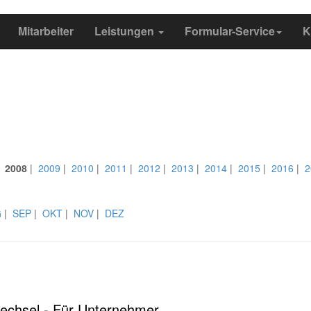
Mitarbeiter
Leistungen
Formular-Service
K
|
2008
|
2009
|
2010
|
2011
|
2012
|
2013
|
2014
|
2015
|
2016
|
2
G
|
SEP
|
OKT
|
NOV
|
DEZ
chsel - Für Unternehmer